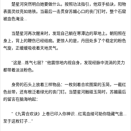
楚星河突然明白她要做什么。按照功法指引，他双手掐诀，阳物
表面灵纹亮如烙铁。当最后一击贯穿苏媚心口的丧门钉时，整个石窟
被血色淹没...
当楚星河再次醒来时，发现自己躺在寒潭边的草地上。朝阳照在
身上，背上的鞭伤已经结痂。更惊人的是，丹田处多了个稳定的粉色
气旋，正缓缓吸收着天地灵气。
"这是...炼气七层？"他震惊地内视自身，发现经脉中流淌的灵力
都带着淡淡粉色。
身旁的石头上放着三样物品：一枚刻着合欢图案的玉简，一截红
色丝带，还有根泛着绿光的丧门钉。当楚星河触碰玉简时，苏媚最后
的留言在脑海响起：
"《九霄合欢诀》上卷已印入你神识...红鸾血绫可助你隐藏气息...
至于这枚钉子..."