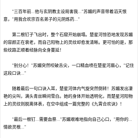
"三百年前...他与玄阴教主设局害我..."苏媚的声音带着滔天恨
意，"用我合欢宗百名弟子的元阴炼药..."
第二根钉子飞出时，整个石窟开始崩塌。楚星河惊恐地发现苏媚
的容颜正在衰老，而自己阳物上的灵纹却愈发清晰。更可怕的是，那
些纹路正顺着经脉向全身蔓延！
"别分心！"苏媚突然咬破舌尖，一口精血喷在楚星河眉心，"记住
这段口诀..."
随着最后一句口诀入耳，楚星河体内气旋突然倒转！苏媚发出凄
艳的尖叫，满头青丝瞬间雪白。她的身体开始透明化，而楚星河阳物
上的灵纹则脱离体表，在空中组成一篇完整的《九霄合欢诀》！
"最后一根钉...需要血祭..."苏媚艰难地指向自己心口，"用你的...
情欲灵根..."