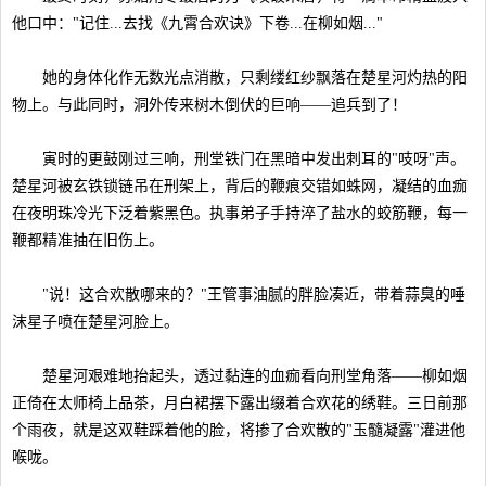
他口中："记住...去找《九霄合欢诀》下卷...在柳如烟..."
她的身体化作无数光点消散，只剩缕红纱飘落在楚星河灼热的阳
物上。与此同时，洞外传来树木倒伏的巨响——追兵到了！
寅时的更鼓刚过三响，刑堂铁门在黑暗中发出刺耳的"吱呀"声。
楚星河被玄铁锁链吊在刑架上，背后的鞭痕交错如蛛网，凝结的血痂
在夜明珠冷光下泛着紫黑色。执事弟子手持淬了盐水的蛟筋鞭，每一
鞭都精准抽在旧伤上。
"说！这合欢散哪来的？"王管事油腻的胖脸凑近，带着蒜臭的唾
沫星子喷在楚星河脸上。
楚星河艰难地抬起头，透过黏连的血痂看向刑堂角落——柳如烟
正倚在太师椅上品茶，月白裙摆下露出缀着合欢花的绣鞋。三日前那
个雨夜，就是这双鞋踩着他的脸，将掺了合欢散的"玉髓凝露"灌进他
喉咙。