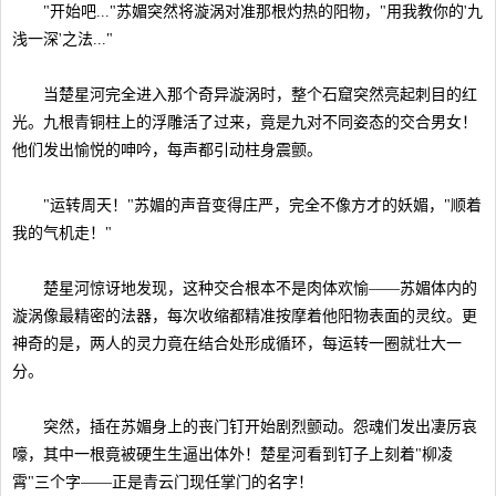
"开始吧..."苏媚突然将漩涡对准那根灼热的阳物，"用我教你的'九
浅一深'之法..."
当楚星河完全进入那个奇异漩涡时，整个石窟突然亮起刺目的红
光。九根青铜柱上的浮雕活了过来，竟是九对不同姿态的交合男女！
他们发出愉悦的呻吟，每声都引动柱身震颤。
"运转周天！"苏媚的声音变得庄严，完全不像方才的妖媚，"顺着
我的气机走！"
楚星河惊讶地发现，这种交合根本不是肉体欢愉——苏媚体内的
漩涡像最精密的法器，每次收缩都精准按摩着他阳物表面的灵纹。更
神奇的是，两人的灵力竟在结合处形成循环，每运转一圈就壮大一
分。
突然，插在苏媚身上的丧门钉开始剧烈颤动。怨魂们发出凄厉哀
嚎，其中一根竟被硬生生逼出体外！楚星河看到钉子上刻着"柳凌
霄"三个字——正是青云门现任掌门的名字！