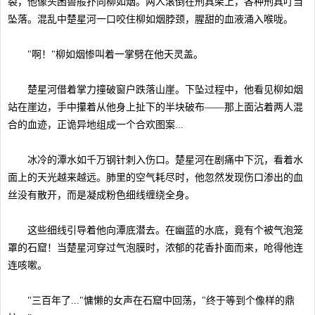
裂，他像头困兽般扑向柳如烟。两人滚倒在刑具架上，各种刑具叮当
坠落。混乱中楚星河一口咬住柳如烟脖颈，腥甜的血液涌入喉咙。
"啊！"柳如烟惨叫着一掌劈在他天灵盖。
楚星河借着掌力撞破窗户跌落山崖。下坠过程中，他看见柳如烟
站在崖边，手中攥着从他身上扯下的半块破布——那上面沾着两人混
合的血迹，正诡异地组成一个合欢图案...
冰冷的潭水如千万钢针刺入伤口。楚星河在剧痛中下沉，看着水
面上的天光越来越远。肺里的空气耗尽时，他忽然发现伤口渗出的血
丝没有散开，而是凝成粉色细线缠绕全身。
这些细线引导着他向潭底潜去。在幽蓝的水底，竟有个被气泡笼
罩的石窟！当楚星河穿过气泡膜时，浓郁的花香扑面而来，呛得他连
连咳嗽。
"三百年了..."慵懒的女声在石窟中回荡，"终于等到个像样的鼎