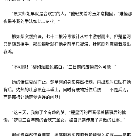
"原来师姐早就是合欢宗的人。"他轻笑着将玉如意抛回，"难怪那
夜采补我的手法如此...专业。"
柳如烟突然掐诀，七十二根淬毒银针从袖中激射而出。但楚星河
只是随意抬手，那些银针就在他身前半尺凝滞，针尾剧烈震颤着发出
哀鸣。
"不可能！"柳如烟脸色煞白，"三日前的废物怎么可能..."
她的话语戛然而止。楚星河的身影突然模糊，再出现时已贴在她
背后。灼热的吐息喷在耳垂上，同时有硬物抵住后腰——不是兵刃，
而是那根让她噩梦连连的凶器！
"这三天，我做了个有趣的梦。"楚星河的声音带着情事后的慵
懒，"梦见三百年前的合欢宗圣女，被自己亲传弟子背叛的往事..."
柳如烟突然浑身僵直。她感到有东西顺着股缝滑入裙底——是那