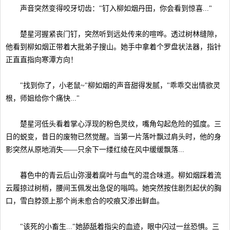
声音突然变得咬牙切齿："钉入柳如烟丹田，你会看到惊喜..."
楚星河握紧丧门钉，突然听到远处传来的喧哗。透过树林缝隙，
他看到柳如烟正带着大批弟子搜山。她手中拿着个罗盘状法器，指针
正直直指向寒潭方向！
"找到你了，小老鼠~"柳如烟的声音甜得发腻，"乖乖交出情欲灵
根，师姐给你个痛快..."
楚星河低头看着掌心浮现的粉色灵纹，嘴角勾起危险的弧度。三
日的蜕变，昔日的废物已然觉醒。当第一片落叶飘过肩头时，他的身
影突然从原地消失——只余下一缕红绫在风中缓缓飘落...
暮色中的青云后山弥漫着腐叶与血气的混合味道。柳如烟踩着流
云履掠过树梢，腰间玉佩发出急促的嗡鸣。她突然按住剧烈起伏的胸
口，雪白脖颈上那个尚未愈合的咬痕又渗出鲜血。
"该死的小畜生..."她舔舐着指尖的血迹，眼中闪过一丝恐惧。三