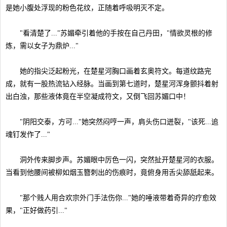
是她小腹处浮现的粉色花纹，正随着呼吸明灭不定。
"看清楚了..."苏媚牵引着他的手按在自己丹田，"情欲灵根的修
炼，需以女子为鼎炉..."
她的指尖泛起粉光，在楚星河胸口画着玄奥符文。每道纹路完
成，就有一股热流钻入经脉。当画到第七道时，楚星河浑身颤抖着射
出白浊，那些液体竟在半空凝成符文，又倒飞回苏媚口中！
"阴阳交泰，方可..."她突然闷哼一声，肩头伤口迸裂，"该死...追
魂钉发作了..."
洞外传来脚步声。苏媚眼中厉色一闪，突然扯开楚星河的衣服。
当看到他腰间被柳如烟玉簪刺出的伤痕时，竟俯身用舌尖舔舐起来。
"那个贱人用合欢宗外门手法伤你..."她的唾液带着奇异的疗愈效
果，"正好做药引..."