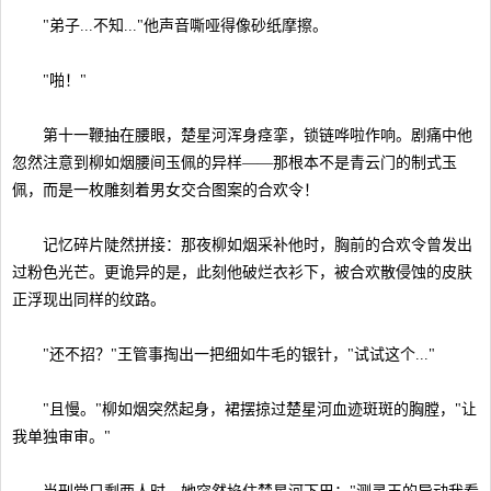
"弟子...不知..."他声音嘶哑得像砂纸摩擦。
"啪！"
第十一鞭抽在腰眼，楚星河浑身痉挛，锁链哗啦作响。剧痛中他
忽然注意到柳如烟腰间玉佩的异样——那根本不是青云门的制式玉
佩，而是一枚雕刻着男女交合图案的合欢令！
记忆碎片陡然拼接：那夜柳如烟采补他时，胸前的合欢令曾发出
过粉色光芒。更诡异的是，此刻他破烂衣衫下，被合欢散侵蚀的皮肤
正浮现出同样的纹路。
"还不招？"王管事掏出一把细如牛毛的银针，"试试这个..."
"且慢。"柳如烟突然起身，裙摆掠过楚星河血迹斑斑的胸膛，"让
我单独审审。"