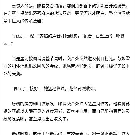
更惊人的是，随着交合持续，溶洞顶部垂下的钟乳石开始发光，
在岩壁上投射出密密麻麻的功法图谱。楚星河这才明白，整个溶洞就
是个巨大的传承法器！
"九浅...一深..."苏媚的声音开始飘忽，"配合...石壁上的...呼吸
法..."
当楚星河按图谱调整节奏时，交合处突然迸发刺目粉光。苏媚雪
白的胴体浮现出蛛网般的金纹，她痛苦地仰起头，脖颈曲线优美如垂
死的天鹅。
"要来了...接好..."她猛地掐诀，花径剧烈收缩。
磅礴的灵力如山洪暴发，顺着交合处冲入楚星河体内。他看见苏
媚的容颜以肉眼可见的速度衰老，青丝变白发，而自己阳物表面的灵
纹愈发清晰，甚至浮现出古老文字。
最终时刻，苏媚用尽最后的力气咬破朱唇，将一滴本命精血渡入