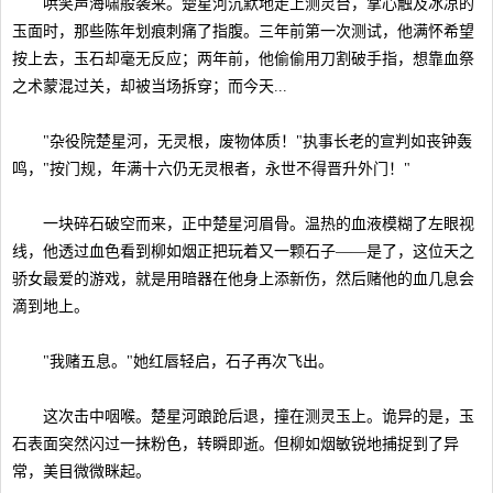
哄笑声海啸般袭来。楚星河沉默地走上测灵台，掌心触及冰凉的
玉面时，那些陈年划痕刺痛了指腹。三年前第一次测试，他满怀希望
按上去，玉石却毫无反应；两年前，他偷偷用刀割破手指，想靠血祭
之术蒙混过关，却被当场拆穿；而今天...
"杂役院楚星河，无灵根，废物体质！"执事长老的宣判如丧钟轰
鸣，"按门规，年满十六仍无灵根者，永世不得晋升外门！"
一块碎石破空而来，正中楚星河眉骨。温热的血液模糊了左眼视
线，他透过血色看到柳如烟正把玩着又一颗石子——是了，这位天之
骄女最爱的游戏，就是用暗器在他身上添新伤，然后赌他的血几息会
滴到地上。
"我赌五息。"她红唇轻启，石子再次飞出。
这次击中咽喉。楚星河踉跄后退，撞在测灵玉上。诡异的是，玉
石表面突然闪过一抹粉色，转瞬即逝。但柳如烟敏锐地捕捉到了异
常，美目微微眯起。