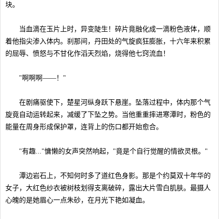
块。
当血滴在玉片上时，异变陡生！碎片竟融化成一滴粉色液体，顺
着他指尖渗入体内。刹那间，丹田处的气旋疯狂膨胀，十六年来积累
的屈辱、愤怒与不甘化作滔天烈焰，烧得他七窍流血！
"啊啊啊——！"
在剧痛驱使下，楚星河纵身跃下悬崖。坠落过程中，体内那个气
旋竟自动运转起来，减缓了下坠之势。当他重重摔进寒潭时，粉色的
能量在周身形成保护罩，连背上的伤口都开始愈合。
"有趣..."慵懒的女声突然响起，"竟是个自行觉醒的情欲灵根。"
潭边岩石上，不知何时多了道红色身影。那是个约莫双十年华的
女子，大红色纱衣被树枝划得支离破碎，露出大片雪白肌肤。最摄人
心魄的是她眉心一点朱砂，在月光下艳如凝血。