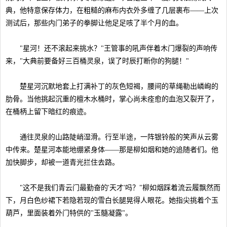
典，他特意保存体力，在粗糙的麻布内衣外多缠了几层裹布——上次
测试后，那些内门弟子的拳脚让他足足咳了半个月的血。
"星河！还不滚起来挑水？"王管事的吼声伴着木门爆裂的声响传
来，"大典前要备好三百桶灵泉，误了时辰打断你的狗腿！"
楚星河沉默地套上打满补丁的灰色短褐，腰间的草绳勒出嶙峋的
肋骨。当他挑起沉重的檀木水桶时，掌心尚未痊愈的血泡又裂开了，
在桶柄上留下暗红的痕迹。
通往灵泉的山路陡峭湿滑。行至半途，一阵银铃般的笑声从云雾
中传来。楚星河本能地绷紧身体——那是柳如烟和她的追随者们。他
加快脚步，却被一道青光拦住去路。
"这不是我们青云门最勤奋的'天才'吗？"柳如烟踩着流云履飘然而
下，月白色纱裙下若隐若现的雪白长腿晃得人眼花。她指尖挑着个玉
葫芦，里面装着外门特供的"玉髓凝露"。