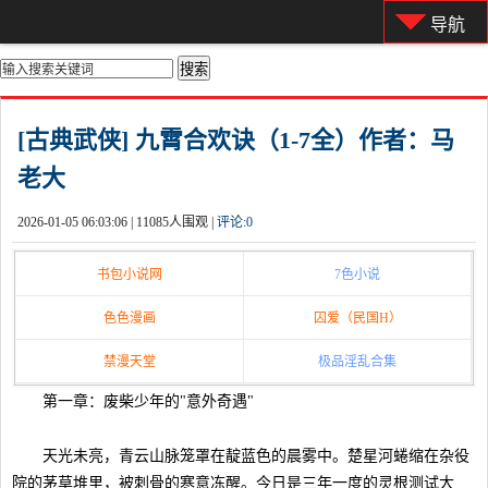
导航
你的位置：
首页
>
都市激情
[古典武侠] 九霄合欢诀（1-7全）作者：马
老大
2026-01-05 06:03:06 |
11085人围观 |
评论:
0
书包小说网
7色小说
色色漫画
囚爱（民国H）
禁漫天堂
极品淫乱合集
第一章：废柴少年的"意外奇遇"
天光未亮，青云山脉笼罩在靛蓝色的晨雾中。楚星河蜷缩在杂役
院的茅草堆里，被刺骨的寒意冻醒。今日是三年一度的灵根测试大