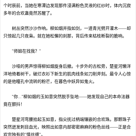
个时辰前，当她在寒潭边发现那件浸满粉色灵液的红纱时，体内沉寂
多年的合欢蛊竟然苏醒了。
树丛突然沙沙作响。柳如烟并指如剑，一道青光劈开灌木——却
只惊起几只夜枭。就在她松懈的刹那，背后传来枯枝断裂的脆响。
"师姐在找我？"
沙哑的男声惊得柳如烟旋身后撤。十步外的古松旁，楚星河懒洋
洋地倚着树干，破烂衣衫下新生的肌肉线条如刀削斧刻。最令人心惊
的是他瞳孔中流转的粉芒，在暮色中妖异如鬼火。
"你..."柳如烟的玉如意突然脱手坠地——她发现自己的本命法器
竟在颤抖！
楚星河弯腰拾起玉如意，指尖抚过柄端镶嵌的合欢珠。那颗珠子
突然迸发刺目血光，映照出如意内部密密麻麻的粉色丝线——正是合
欢宗独有的"情丝缠"。