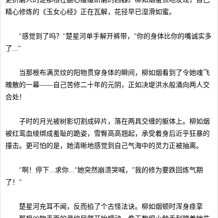
精心修炼的《玉女心经》正在瓦解，花径早已湿滑如蜜。
"感觉到了吗？"楚星河单手解开裤带，"你的身体比你的嘴诚实多
了..."
当那根布满灵纹的阳物贯穿身体的瞬间，柳如烟看到了令她魂飞
魄散的一幕——自己苦修二十年的元阴，正如决堤洪水般涌向两人交
合处！
子时的月光被树影切割成碎片，落在两具交缠的躯体上。柳如烟
被红鸾血绫绑成羞耻的跪姿，雪臀高高翘起，承受着身后近乎狂暴的
撞击。更可怕的是，她清晰地感觉到自己气海中的灵力正被抽离。
"啊！停下...求你..."她突然崩溃哭喊，"我的修为要跌回炼气期
了！"
楚星河充耳不闻，反而掐了个古怪法诀。柳如烟顿时浑身痉挛