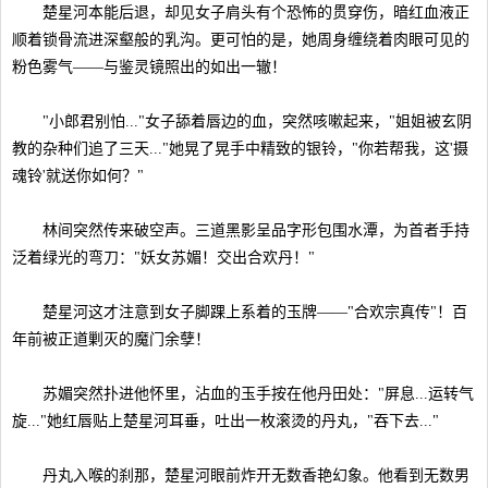
楚星河本能后退，却见女子肩头有个恐怖的贯穿伤，暗红血液正
顺着锁骨流进深壑般的乳沟。更可怕的是，她周身缠绕着肉眼可见的
粉色雾气——与鉴灵镜照出的如出一辙！
"小郎君别怕..."女子舔着唇边的血，突然咳嗽起来，"姐姐被玄阴
教的杂种们追了三天..."她晃了晃手中精致的银铃，"你若帮我，这'摄
魂铃'就送你如何？"
林间突然传来破空声。三道黑影呈品字形包围水潭，为首者手持
泛着绿光的弯刀："妖女苏媚！交出合欢丹！"
楚星河这才注意到女子脚踝上系着的玉牌——"合欢宗真传"！百
年前被正道剿灭的魔门余孽！
苏媚突然扑进他怀里，沾血的玉手按在他丹田处："屏息...运转气
旋..."她红唇贴上楚星河耳垂，吐出一枚滚烫的丹丸，"吞下去..."
丹丸入喉的刹那，楚星河眼前炸开无数香艳幻象。他看到无数男