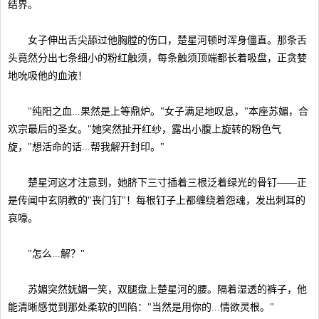
结界。
女子伸出舌尖舔过他胸膛的伤口，楚星河顿时浑身僵直。那条舌
头竟然分出七条细小的粉红触须，每条触须顶端都长着吸盘，正贪婪
地吮吸他的血液！
"纯阳之血...果然是上等鼎炉。"女子满足地叹息，"本座苏媚，合
欢宗最后的圣女。"她突然扯开红纱，露出小腹上旋转的粉色气
旋，"想活命的话...帮我解开封印。"
楚星河这才注意到，她脐下三寸插着三根泛着绿光的骨钉——正
是传闻中玄阴教的"丧门钉"！每根钉子上都缠绕着怨魂，发出刺耳的
哀嚎。
"怎么...解？"
苏媚突然妩媚一笑，双腿盘上楚星河的腰。隔着湿透的裤子，他
能清晰感觉到那处柔软的凹陷："当然是用你的...情欲灵根。"