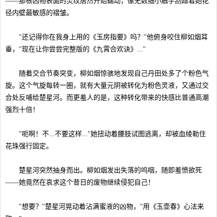
——那根凶物表面的灵纹居然开始蠕动，像无数细小触手刮蹭着她花
径内壁最敏感的褶皱。
"还记得你在我身上用的《玉房指要》吗？"他俯身咬住柳如烟耳
垂，"现在让你尝尝完整版的《九霄合欢诀》..."
随着交合节奏突变，柳如烟惊骇地发现自己丹田处多了个粉色气
旋。这个气旋每转一圈，就有大量元阴被转化为粉色灵液，又通过交
合处反哺给楚星河。而更羞人的是，这种转化带来的快感比普通高潮
强烈十倍！
"呃啊！不...不要这样..."她扭动着腰肢试图逃离，却被血绫勒住
花珠强行固定。
楚星河突然抽身而出。柳如烟发出失落的呜咽，随即羞愤欲死
——她竟然在哀求这个昔日的废物继续侵犯自己！
"想要？"楚星河晃动着沾满蜜液的凶物，"用《玉壶春》心法来