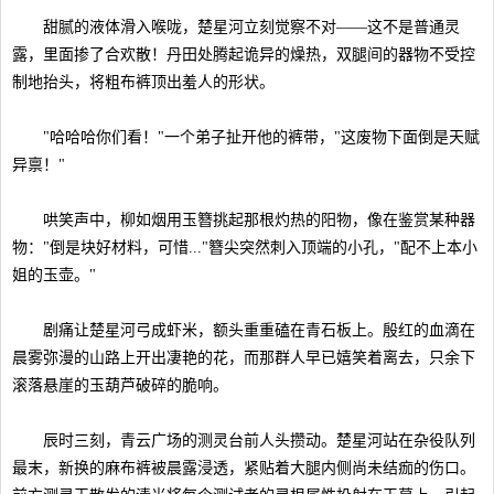
甜腻的液体滑入喉咙，楚星河立刻觉察不对——这不是普通灵
露，里面掺了合欢散！丹田处腾起诡异的燥热，双腿间的器物不受控
制地抬头，将粗布裤顶出羞人的形状。
"哈哈哈你们看！"一个弟子扯开他的裤带，"这废物下面倒是天赋
异禀！"
哄笑声中，柳如烟用玉簪挑起那根灼热的阳物，像在鉴赏某种器
物："倒是块好材料，可惜..."簪尖突然刺入顶端的小孔，"配不上本小
姐的玉壶。"
剧痛让楚星河弓成虾米，额头重重磕在青石板上。殷红的血滴在
晨雾弥漫的山路上开出凄艳的花，而那群人早已嬉笑着离去，只余下
滚落悬崖的玉葫芦破碎的脆响。
辰时三刻，青云广场的测灵台前人头攒动。楚星河站在杂役队列
最末，新换的麻布裤被晨露浸透，紧贴着大腿内侧尚未结痂的伤口。