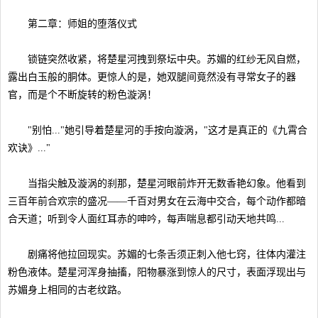
第二章：师姐的堕落仪式
锁链突然收紧，将楚星河拽到祭坛中央。苏媚的红纱无风自燃，
露出白玉般的胴体。更惊人的是，她双腿间竟然没有寻常女子的器
官，而是个不断旋转的粉色漩涡！
"别怕..."她引导着楚星河的手按向漩涡，"这才是真正的《九霄合
欢诀》..."
当指尖触及漩涡的刹那，楚星河眼前炸开无数香艳幻象。他看到
三百年前合欢宗的盛况——千百对男女在云海中交合，每个动作都暗
合天道；听到令人面红耳赤的呻吟，每声喘息都引动天地共鸣...
剧痛将他拉回现实。苏媚的七条舌须正刺入他七窍，往体内灌注
粉色液体。楚星河浑身抽搐，阳物暴涨到惊人的尺寸，表面浮现出与
苏媚身上相同的古老纹路。