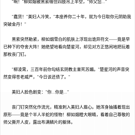
"啊！"柳如烟被黑索缠住四肢吊上半空，"师父您..."
"蠢货！"美妇人冷笑，"本座养你二十年，就为今日取你元阴助我
突破金丹！"
黑索突然勒紧，柳如烟雪白的肌肤上浮现出诡异符文——竟是早
已种下的夺舍大阵！她绝望地看向楚星河，却见对方正悠闲地把玩着
那枚丧门钉。
"柳凌霄，三百年前你勾结玄阴教主害死苏媚。"楚星河的声音突
然变得苍老威严，"今日该还债了。"
美妇人脸色剧变："你...你是..."
丧门钉突然化作流光，精准刺入美妇人眉心。她浑身抽搐着现出
原形——竟是个半人半蛇的怪物！柳如烟瞪大眼睛，看着自己尊敬的
师父撕开人皮，露出布满鳞片的躯体。