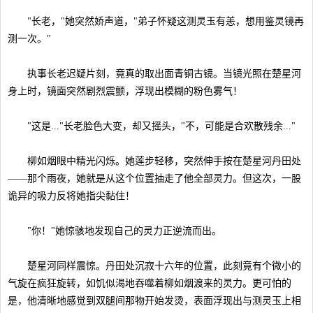
"长老，"她突然娇声道，"弟子怀疑这测灵玉有恙，想用鉴灵镜再
测一次。"
执事长老迟疑片刻，竟真的取出面青铜古镜。当镜光照在楚星河
身上时，镜面突然剧烈震颤，浮现出模糊的粉色雾气！
"这是..."长老脸色大变，却又摇头，"不，可能是合欢散残余..."
柳如烟眼中精光闪烁。她莲步轻移，突然伸手按在楚星河丹田处
——那个雨夜，她就是从这个位置抽走了他全部灵力。但这次，一股
诡异的吸力反将她指尖黏住！
"你！"她惊骇地发现自己的灵力正逆流而出。
楚星河同样震惊。丹田处沉寂十六年的位置，此刻竟有个微小的
气旋在疯狂旋转，如饥似渴地吞噬着柳如烟渡来的灵力。更可怕的
是，他清晰地感觉到双腿间那物开始发烫，表面浮现出与测灵玉上相