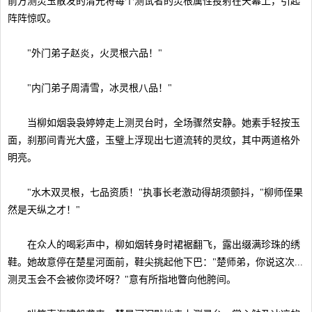
前方测灵玉散发的清光将每个测试者的灵根属性投射在天幕上，引起
阵阵惊叹。
"外门弟子赵炎，火灵根六品！"
"内门弟子周清雪，冰灵根八品！"
当柳如烟袅袅婷婷走上测灵台时，全场骤然安静。她素手轻按玉
面，刹那间青光大盛，玉璧上浮现出七道流转的灵纹，其中两道格外
明亮。
"水木双灵根，七品资质！"执事长老激动得胡须颤抖，"柳师侄果
然是天纵之才！"
在众人的喝彩声中，柳如烟转身时裙裾翻飞，露出缀满珍珠的绣
鞋。她故意停在楚星河面前，鞋尖挑起他下巴："楚师弟，你说这次...
测灵玉会不会被你烫坏呀？"意有所指地瞥向他胯间。