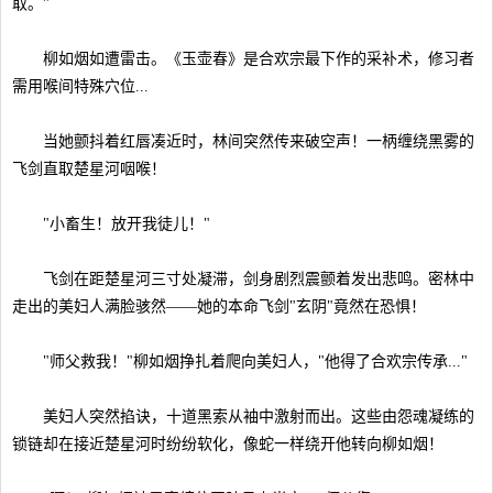
取。"
柳如烟如遭雷击。《玉壶春》是合欢宗最下作的采补术，修习者
需用喉间特殊穴位...
当她颤抖着红唇凑近时，林间突然传来破空声！一柄缠绕黑雾的
飞剑直取楚星河咽喉！
"小畜生！放开我徒儿！"
飞剑在距楚星河三寸处凝滞，剑身剧烈震颤着发出悲鸣。密林中
走出的美妇人满脸骇然——她的本命飞剑"玄阴"竟然在恐惧！
"师父救我！"柳如烟挣扎着爬向美妇人，"他得了合欢宗传承..."
美妇人突然掐诀，十道黑索从袖中激射而出。这些由怨魂凝练的
锁链却在接近楚星河时纷纷软化，像蛇一样绕开他转向柳如烟！