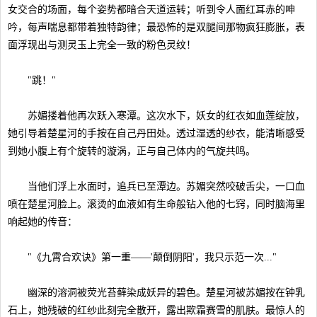
女交合的场面，每个姿势都暗合天道运转；听到令人面红耳赤的呻
吟，每声喘息都带着独特韵律；最恐怖的是双腿间那物疯狂膨胀，表
面浮现出与测灵玉上完全一致的粉色灵纹！
"跳！"
苏媚搂着他再次跃入寒潭。这次水下，妖女的红衣如血莲绽放，
她引导着楚星河的手按在自己丹田处。透过湿透的纱衣，能清晰感受
到她小腹上有个旋转的漩涡，正与自己体内的气旋共鸣。
当他们浮上水面时，追兵已至潭边。苏媚突然咬破舌尖，一口血
喷在楚星河脸上。滚烫的血液如有生命般钻入他的七窍，同时脑海里
响起她的传音：
"《九霄合欢诀》第一重——'颠倒阴阳'，我只示范一次..."
幽深的溶洞被荧光苔藓染成妖异的碧色。楚星河被苏媚按在钟乳
石上，她残破的红纱此刻完全散开，露出欺霜赛雪的肌肤。最惊人的