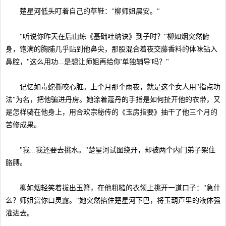
楚星河低头盯着自己的草鞋："柳师姐晨安。"
"听说你昨天在后山练《基础吐纳诀》到子时？"柳如烟突然俯
身，饱满的胸脯几乎贴到他鼻尖，那股混合着夜交藤香料的体味钻入
鼻腔，"这么用功...是想让师姐再给你'单独辅导'吗？"
记忆如毒蛇撕咬心脏。上个月那个雨夜，就是这个女人用"指点功
法"为名，把他骗进丹房。她涂着蔻丹的手指是如何扯开他的衣带，又
是怎样骑在他身上，用合欢宗秘传的《玉房指要》抽干了他三个月的
苦修成果。
"我...我还要去挑水。"楚星河试图绕开，却被两个内门弟子架住
胳膊。
柳如烟轻笑着拔出玉簪，在他粗糙的衣领上挑开一道口子："急什
么？师姐赏你口灵露。"她突然掐住楚星河下巴，将玉葫芦里的液体强
灌进去。