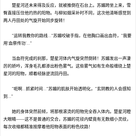
楚星河还未来得及反应，就被推倒在石台上。苏媚跨坐上来，雪
臀直接压住他灼热的阳物。与柳如烟采补时不同，这次他清晰感觉到
两人丹田处的气旋开始同步旋转！
"运转我教你的路线..."苏媚咬破手指，在他胸口画出血符，"我要
用'血祭传功'..."
当血符完成的刹那，楚星河体内气旋突然倒转！苏媚发出一声凄
厉的娇吟，浑身毛孔都渗出粉色雾气。这些雾气如有生命般缠绕上楚
星河的阳物，顺着经脉逆流回丹田。
"呃啊...抓紧时间..."苏媚的肌肤开始透明化，"玄阴教的人会感知
到..."
她的身体突然前倾，将那根滚烫的阳物完全吞入体内。楚星河瞪
大眼睛——这不是普通的交合，苏媚的花径内壁竟有无数细小灵纹，
每次收缩都精准按摩着他阳物表面的粉色纹路！