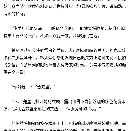
截红鸾血绫！丝质布料如同活物般缠绕上她最私密的部位，瞬间勒出
清晰的轮廓。
"住手！我师父马上..."威胁变成惊叫。血绫突然收紧，精准压迫
着某个要命的穴位。柳如烟双腿一软，险些跪倒在地。
楚星河趁机咬住她雪白的后颈，犬齿刺破肌肤的瞬间，粉色灵纹
顺着血脉蔓延开来。柳如烟惊恐地发现自己的灵力正逆流向两人接触
的部位，而楚星河的阳物隔着衣裙传来的脉动，竟与她气海震荡的频
率完全一致！
"你对我...下了合欢蛊？"
"不。"楚星河扯开她的衣领，露出锁骨下方新浮现的粉色花瓣印
记，"是比合欢蛊更珍贵的东西——情欲灵种的子株。"
他忽然将柳如烟按在松树干上。粗糙的树皮摩擦着娇嫩肌肤，而
更折磨人的是那根在腿心缓缓研磨的凶器。柳如烟羞愤地发现，自己