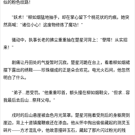
似的粉色纹路！
"妖术！"柳如烟猛地抽手，却在掌心留下个桃花状的灼痕。她突
然高喊："诸位小心！这废物修炼了魔功！"
骚动中，执事长老的拂尘重重抽在楚星河背上："孽障！从实招
来！"
剧痛让丹田处的气旋暂时沉寂。楚星河跪在台上，看着柳如烟裙
摆下露出的绣鞋——珍珠缀成的正是朵合欢花。电光火石间，他忽然
明白了什么。
"弟子...愿受罚。"他重重叩首，额头撞在柳如烟鞋尖，"但求...容
我最后去后山...祭拜父母。"
戌时的后山悬崖被血色月光笼罩。楚星河拖着受刑后的身躯爬到
崖边，背上十道镇魔鞭痕还在渗血。他从怀中掏出偷偷藏起的测灵玉
碎片——方才混乱中，他故意撞碎玉石，藏起了那片闪过粉光的残