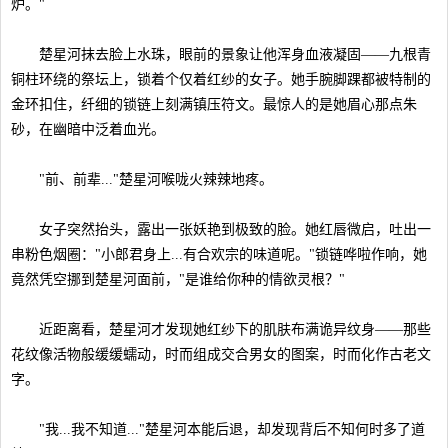
炉。"
楚星河抹去脸上水珠，眼前的景象让他浑身血液凝固——九根青
铜柱环绕的祭坛上，锁着个仅着红纱的女子。她手腕脚踝都被特制的
金环扣住，纤细的锁链上刻满镇压符文。最惊人的是她眉心那点朱
砂，在幽暗中泛着血光。
"前、前辈..."楚星河喉咙火辣辣地疼。
女子突然抬头，露出一张妖艳到极致的脸。她红唇微启，吐出一
串粉色烟圈："小郎君身上...有合欢宗的味道呢。"锁链哗啦作响，她
竟然凭空挪到楚星河面前，"是谁给你种的情欲灵根？"
近距离看，楚星河才发现她红纱下的肌肤布满诡异纹身——那些
花纹像活物般缓缓蠕动，时而组成交合男女的图案，时而化作古老文
字。
"我...我不知道..."楚星河本能后退，却发现背后不知何时多了道