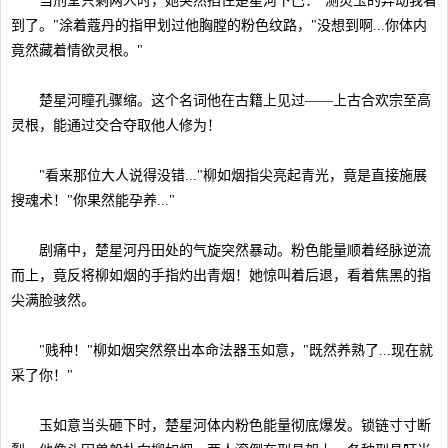
当刑堂只剩两人时，她突然掐住楚星河下巴："测灵玉的异动我看
到了。"涂着蔻丹的指甲划过他胸膛的粉色纹路，"没想到啊...你体内
竟然藏着情欲灵根。"
楚星河瞳孔骤缩。这个名词他在古籍上见过——上古合欢宗至高
灵根，能通过交合夺取他人修为！
"看来那位大人说得没错..."柳如烟指尖亮起青光，竟是直接施展
搜魂术！"你果然能孕养..."
剧痛中，楚星河丹田处的气旋突然暴动。粉色能量顺着经脉逆流
而上，竟反将柳如烟的手指灼出青烟！她惊叫着后退，看着焦黑的指
尖满脸骇然。
"贱种！"柳如烟突然祭出本命法器玉如意，"既然养熟了...现在就
采了你！"
玉如意当头砸下时，楚星河体内粉色能量彻底爆发。锁链寸寸断