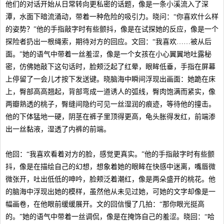
他们的对话开始从日常转向更私密的话题，像是一条小溪流入了深
潭，水面下暗流涌动，带着一种危险的吸引力。晓问：“你喜欢什么样
的姿势？”他的手指敲字时有些颤抖，像是在试探她的反应，像是一个
探险者扔出一根绳索，期待对方的回应。文回：“我喜欢……被从后
面。”她的语气中带着一丝羞涩，像是一个女孩在小心翼翼地吐露秘
密，仿佛她敲下这句话时，脸颊泛起了红晕，眼眸低垂，手指在屏幕
上停留了一会儿才按下发送键。晓脑海中瞬间浮现出画面：她跪在床
上，臀部高高翘起，背部弯成一道诱人的弧线，臀肉饱满而紧实，像
两瓣熟透的桃子，臀缝间隐约可见一丝湿润的痕迹，等待他的撞击。
他的下体猛地一硬，阴茎在裤子里顶得更高，龟头胀得发红，前端渗
出一丝黏液，湿透了内裤的前端。
他回：“我喜欢看着对方的脸，感觉更真实。”他的手指敲字时有些颤
抖，像是在描绘自己的幻想，想象着她的眼眸在快感中迷离，嘴唇微
微张开，吐出低低的呻吟，脸颊泛着潮红，像是两朵盛开的桃花。他
的脑海中浮现出她的模样，虽然他从未见过她，可她的文字却像是一
幅画卷，在他眼前缓缓展开。文的回信慢了几拍：“那你眼光挺高
的。”她的语气中带着一丝调侃，像是在掩饰自己的羞涩。晓回：“哈