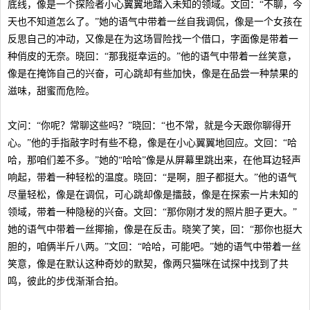
底线，像是一个探险者小心翼翼地踏入未知的领域。文回：“不聊，今
天也不知道怎么了。”她的语气中带着一丝自我调侃，像是一个女孩在
反思自己的冲动，又像是在为这场冒险找一个借口，字面像是带着一
种俏皮的无奈。晓回：“那我挺幸运的。”他的语气中带着一丝笑意，
像是在掩饰自己的兴奋，可心跳却有些加快，像是在品尝一种禁果的
滋味，甜蜜而危险。
文问：“你呢？常聊这些吗？”晓回：“也不常，就是今天跟你聊得开
心。”他的手指敲字时有些不稳，像是在小心翼翼地回应。文回：“哈
哈，那咱们差不多。”她的“哈哈”像是从屏幕里跳出来，在他耳边轻声
响起，带着一种轻松的温度。晓回：“是啊，胆子都挺大。”他的语气
尽量轻松，像是在调侃，可心跳却像是擂鼓，像是在探索一片未知的
领域，带着一种隐秘的兴奋。文回：“那你刚才发的照片胆子更大。”
她的语气中带着一丝揶揄，像是在反击。晓笑了笑，回：“那你也挺大
胆的，咱俩半斤八两。”文回：“哈哈，可能吧。”她的语气中带着一丝
笑意，像是在默认这种奇妙的默契，像两只猫咪在试探中找到了共
鸣，彼此的步伐渐渐合拍。