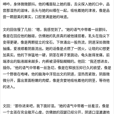
呻吟，身体微微颤抖。他的嘴唇贴上她的唇，舌尖探入她的口中，品
尝那湿热的滋味，舌头与她的纠缠在一起，吸吮着她的津液，像是品
尝一颗甜美的果实，口腔里满是她的味道。
文的回信慢了几拍：“嗯，我感觉到了。”她的语气中带着一丝颤抖，
像是在回应他的触碰，仿佛她的乳房真的被他揉捏着，乳头在指尖下
变得更硬，像是两颗挺立的宝石，下体涌出一股热流，阴道深处微微
抽搐，爱液顺着阴唇流出。她的话像是点燃了一团火，让晓的幻想更
加真实。他的下体猛地一硬，阴茎在裤子里跳动，龟头胀得发痛，前
端渗出的黏液越来越多，内裤被浸得黏糊糊的。他回：“我还想进去，
插你。”他的语气中带着一丝急切，像是在释放压抑已久的欲望，像是
一个野兽在咆哮。他的脑海中浮现出文的阴道，湿热而紧致，阴唇微
微分开，露出里面粉嫩的肉壁，像是贪婪地吸吮着他的阴茎，等待他
的进入。
文回：“那你进来吧，我下面好湿。”她的语气中带着一丝羞涩，像是
一个女孩在完全敞开心扉，仿佛她的双腿已经分开，阴道口湿漉漉地