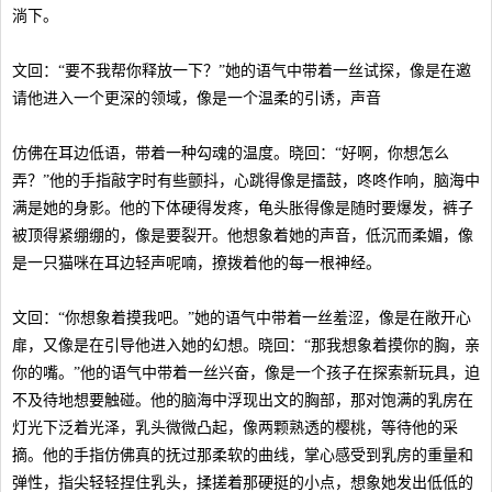
淌下。
文回：“要不我帮你释放一下？”她的语气中带着一丝试探，像是在邀
请他进入一个更深的领域，像是一个温柔的引诱，声音
仿佛在耳边低语，带着一种勾魂的温度。晓回：“好啊，你想怎么
弄？”他的手指敲字时有些颤抖，心跳得像是擂鼓，咚咚作响，脑海中
满是她的身影。他的下体硬得发疼，龟头胀得像是随时要爆发，裤子
被顶得紧绷绷的，像是要裂开。他想象着她的声音，低沉而柔媚，像
是一只猫咪在耳边轻声呢喃，撩拨着他的每一根神经。
文回：“你想象着摸我吧。”她的语气中带着一丝羞涩，像是在敞开心
扉，又像是在引导他进入她的幻想。晓回：“那我想象着摸你的胸，亲
你的嘴。”他的语气中带着一丝兴奋，像是一个孩子在探索新玩具，迫
不及待地想要触碰。他的脑海中浮现出文的胸部，那对饱满的乳房在
灯光下泛着光泽，乳头微微凸起，像两颗熟透的樱桃，等待他的采
摘。他的手指仿佛真的抚过那柔软的曲线，掌心感受到乳房的重量和
弹性，指尖轻轻捏住乳头，揉搓着那硬挺的小点，想象她发出低低的