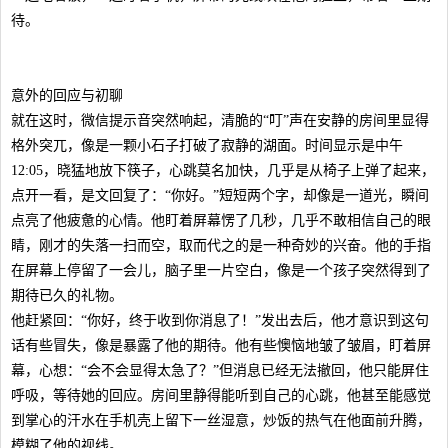
待。
意外的回应与初聊
就在这时，微信提示音突然响起，清脆的“叮”声在安静的房间里显得
格外突兀，像是一颗小石子打破了寂静的湖面。时间显示是中午
12:05，晓猛地放下筷子，心跳莫名加快，几乎是从椅子上弹了起来，
点开一看，是文回复了：“你好。”短短两个字，却像是一道光，瞬间
点亮了他疲惫的心情。他盯着屏幕愣了几秒，几乎不敢相信自己的眼
睛，刚才的失落一扫而空，取而代之的是一种奇妙的兴奋。他的手指
在屏幕上停留了一会儿，脑子里一片空白，像是一个孩子突然得到了
期待已久的礼物。
他赶紧回：“你好，终于收到你消息了！”发出去后，他才意识到这句
话有些冒失，像是暴露了他的期待。他有些懊恼地皱了皱眉，盯着屏
幕，心想：“会不会显得太急了？”但消息已经无法撤回，他只能屏住
呼吸，等待她的回应。房间里静得能听到自己的心跳，他甚至能感觉
到掌心的汗水在手机壳上留下一丝湿意，炒饭的热气在他面前升腾，
模糊了他的视线。