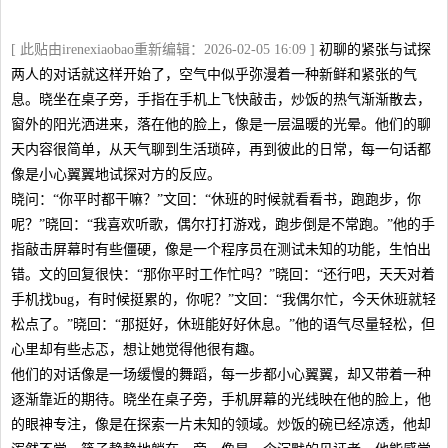
[ 此贴由irenexiaobao重新编辑：2026-02-05 16:09 ]
初聊的紧张与试探
两人的对话就这样开始了，空气中似乎弥漫着一种新鲜和紧张的气
息。晓坐在桌子旁，手指在手机上飞快敲击，炒饭的热气渐渐散去，
窗外的阳光洒进来，落在他的脸上，像是一层温暖的光晕。他们的聊
天内容很简单，从天气聊到生活琐碎，再到彼此的日常，每一句话都
像是小心翼翼地试探对方的反应。
晓问：“你平时都干嘛？”文回：“休班的时候就看看书，跑跑步，你
呢？”晓回：“我喜欢听歌，偶尔打打游戏，跑步倒是不常跑。”他的手
指敲击屏幕时有些僵硬，像是一个程序员在测试未知的功能，生怕出
错。文的回复很快：“那你平时工作忙吗？”晓回：“还行吧，天天对着
手机找bug，有时候挺累的，你呢？”文回：“我偶尔忙，今天休班就轻
松点了。”晓回：“那挺好，休班能好好休息。”他的语气尽量轻松，但
心里却有些忐忑，想让她觉得他很有趣。
他们的对话像是一场缓慢的舞蹈，每一步都小心翼翼，却又带着一种
逐渐靠近的期待。晓坐在桌子旁，手机屏幕的光线映在他的脸上，他
的眼神专注，像是在探索一片未知的领域。炒饭的碗已经凉透，他却