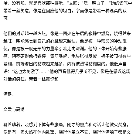
哈，没有啦，就是喜欢那种感觉。”文回：“嗯，明白了。”她的语气中
带着一丝笑意，像是在回应他的坦白，字面像是带着一种温柔的认
可。
他们的对话越来越火热，像是一团火在午后的寂静中燃烧，烧得越来
越旺，晓能感觉到自己的心跳越来越快，像是被一种禁忌的冲动驱
使，像是被一股无形的力量牵引着走向深渊。他的下体开始有些胀
痛，阴茎硬得像根铁棒，青筋暴起，龟头胀得发紫，裤子被顶得有些
紧绷，前端渗出的黏液越来越多，内裤被浸得黏糊糊的。他低声自
语：“这也太刺激了……”他的声音低得几乎听不见，像是在感叹这场
对话的疯狂，带着一丝震惊和
满足。
文爱与高潮
聊着聊着，晓感到下体有些胀痛，刚才的照片和对话让他欲火焚身，
像是有一团火焰在体内乱窜，烧得他坐立不安，烧得他满脑子都是文