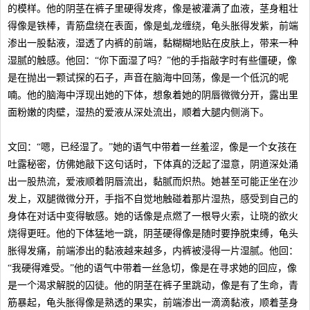
的模样。他的阴茎在裤子里硬得发疼，像是被灌满了血液，茎身粗壮
得像是铁棒，青筋盘绕在表面，像是虬龙缠绕，龟头胀得发紫，前端
渗出一股黏液，湿透了内裤的前端，黏糊糊地贴在皮肤上，带来一种
湿腻的触感。他回：“你下面湿了吗？”他的手指敲字时有些僵硬，像
是在抛出一颗试探的石子，声音在脑海中回荡，像是一个低沉的呢
喃。他的脑海中浮现出她的下体，想象着她的阴唇微微分开，露出里
面粉嫩的肉壁，湿热的爱液从深处流出，顺着大腿内侧淌下。
文回：“嗯，已经湿了。”她的语气中带着一丝羞涩，像是一个女孩在
吐露秘密，仿佛她敲下这句话时，下体真的泛起了湿意，阴道深处涌
出一股热流，爱液顺着阴唇流出，黏腻而炽热。她甚至可能正坐在沙
发上，双腿微微分开，手指不自觉地触碰着那片湿热，感受到自己的
身体在对话中变得敏感。她的话像是点燃了一根导火索，让晓的欲火
烧得更旺。他的下体猛地一跳，阴茎硬得像是随时要挣脱束缚，龟头
胀得发痛，前端渗出的黏液越来越多，内裤被浸得一片湿腻。他回：
“我硬得难受。”他的语气中带着一丝急切，像是在寻求她的回应，像
是一个渴求解脱的囚徒。他的阴茎在裤子里跳动，像是有了生命，青
筋暴起，龟头胀得像是熟透的果实，前端渗出一滴滴黏液，顺着茎身