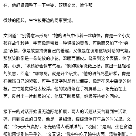
在，他赶紧调整了一下坐姿，双腿交叉，遮住那
微妙的隆起，生怕被旁边的同事察觉。
文回道：“别得意忘形啊！”她的语气中带着一丝嗔怪，像是一个小女
孩在故作矜持，字面像是带着一种轻微的责备，可后面又加了个“笑
脸”表情，像是故意掩饰自己的羞涩，又像是在调剂这场对话的气氛。
那张笑脸像是一朵绽放的小花，温暖而俏皮。晓看到这个表情，笑了
笑，心想：“她还挺会调节气氛。”他的嘴角微微上扬，露出一丝轻松
的笑意，回道：“哪敢啊，就是开个玩笑。”他的语气尽量轻松，像是
在掩饰自己的紧张，可手指敲字时却有些僵硬，像是在风中摇曳的树
枝，生怕她觉得他太轻浮。他的视线落在手机屏幕上，阳光洒在上
面，反射出一片刺眼的光，他眯了眯眼睛，继续等待她的回应。
接下来的对话开始漫无边际地扩展，两人的话题从天气聊到生活琐
碎，再到彼此的日常，像是一条细流，缓缓流淌在午后的时光里。文
说：“今天天气真好，阳光晒得人暖洋洋的。”晓回：“是啊，坐在窗边
都能感觉到热乎乎的。”文又说：“我中午吃了碗牛肉面，汤特别鲜。”