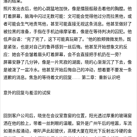
落的结果。
照片发出去后，他的心跳猛地加快，像是擂鼓般敲击着他的胸膛。他
盯着屏幕，脑海中闪过无数可能：文可能会觉得他过分而拉黑他，或
者可能会生气地责骂他，甚至可能直接无视这条消息。他甚至做好了
被拉黑的准备，手指在手机边缘摩挲着，像是在等待判决的囚犯。他
低声自语：“完了完了，这下可能真玩砸了。”他的脸颊微微发热，既
是紧张，也是对自己的鲁莽感到一丝后悔。他甚至开始想象文的反
应：她会不会皱着眉头盯着屏幕，会不会直接把手机扔在一旁？
屏幕安静了几分钟，像是一片死寂的湖面，晓的心渐渐沉了下去，像
是被泼了一盆冷水。他甚至开始后悔自己的冲动，想着要不要发一条
道歉的消息。焦急的等待着文的回复…… 第二章：重新认识吧
意外的回复与羞涩的试探
回到客户公司后，晓坐在会议室靠窗的位置，阳光透过厚重的玻璃窗
洒在他的脸上，带着一丝刺眼的温暖。窗外是广州午后的喧嚣，车流
如潮水般涌动，喇叭声此起彼伏，高楼大厦在阳光下反射出冷硬的金