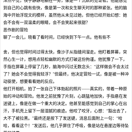
浑然不觉，筷子静静地躺在一旁，像是一个沉默的见证者。他能感觉
到自己的心跳有些快，像是第一次和女生聊天时的那种紧张。他的脑
海中开始浮现文的模样，虽然他从未见过她，但他已经开始幻想：她
会不会有一双温柔的眼睛，会不会笑起来很甜？
恶作剧的冒险
聊了一会儿，晓看了看时间，已经快到下午一点。他有些不
舍，但也觉得时间过得太快，像沙子从指缝间溜走。他盯着屏幕，突
然心生一计，想用点轻松幽默的方式打破这份拘谨。他犹豫了一下，
手指在屏幕上停留了几秒，脑海中闪过无数念头：“这样做会不会太过
了？她会不会觉得我轻浮？”但最终，他决定冒险一试，像是被一种冲
动驱使，想要看看她的反应。
他打开相机，拍了一张自己下体勃起的照片——真实的，带着一种原
始的冲动和冒险。他发之前犹豫了片刻，心跳猛地加快，手指悬在发
送键上，像是在做一个重大的决定。他甚至能感觉到自己的掌心在出
汗，手机壳上留下一层湿腻的痕迹。他咬了咬牙，心想：“豁出去了，
大不了被拉黑。”最终还是按下了发送键，消息后面附上一句：“哈
哈，看看这个！”发送后，他几乎屏住了呼吸，像是站在悬崖边等待坠