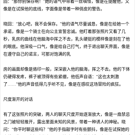
回：“那你别保存啊！”她的语气中带着一丝嗔怪，像是在提醒他，又
像是在试探他的底线，字面像是带着一种俏皮的警告。
晓回：“放心吧，我不会保存。”他的语气尽量诚恳，像是在给她一个
承诺，像是一个骑士在向公主宣誓忠诚。他盯着那张照片又看了几
秒，乳房的曲线在他脑海中挥之不去，乳头硬挺的模样像是刻在了他
的眼底。他深吸一口气，像是给自己打气，终于退出聊天界面，像是
在遵守自己的诺言，可那对饱满的乳
房的画面却像是烙印一般，深深嵌入他的脑海，挥之不去。他的下体
仍硬得发疼，裤子被顶得有些紧绷，他低声自语：“这也太刺激
了……”他的声音低得几乎听不见，像是在感叹这场冒险的疯狂。
尺度渐开的对话
有了这张照片的突破，两人的聊天尺度开始逐渐放大，像是一扇禁忌
之门被轻轻推开，露出里面未知的风景，带着一种诱人的神秘。晓
问：“你平时聊这些吗？”他的手指敲字时有些颤抖，像是在试探她的