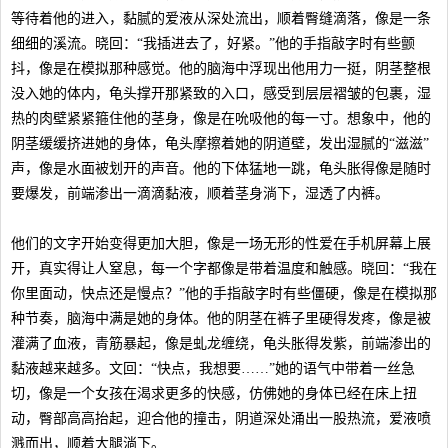
等待着他的进入，黏腻的爱液从深处流出，顺着臀缝滴落，像是一条
细细的溪流。晓回：“我插进去了，好紧。”他的手指敲字时有些颤
抖，像是在模拟那种感觉。他的脑海中浮现出他用力一挺，阴茎整根
没入她的体内，龟头撑开那紧致的入口，感受到层层褶皱的包裹，湿
热的肉壁紧紧箍住他的茎身，像是在吮吸他的每一寸。想象中，他的
阴茎缓缓挤进她的身体，龟头摩擦着她的阴道壁，发出湿腻的“滋滋”
声，像是水面被划开的声音。他的下体猛地一跳，龟头胀得像是随时
要爆发，前端渗出一滴滴黏液，顺着茎身淌下，湿透了内裤。
他们的文字开始变得更加大胆，像是一场无形的性爱在手机屏幕上展
开，真实得让人窒息，每一个字都像是带着温度和触感。晓回：“我在
你里面动，快点还是慢点？”他的手指敲字时有些僵硬，像是在模拟那
种节奏，脑海中满是她的身体。他的阴茎在裤子里硬得发疼，像是被
灌满了血液，青筋暴起，像是虬龙缠绕，龟头胀得发紫，前端渗出的
黏液越来越多。文回：“快点，我想要……”她的语气中带着一丝急
切，像是一个女孩在渴求更多的快感，仿佛她的身体已经在床上扭
动，臀部高高抬起，迎合他的撞击，阴道深处涌出一股热流，爱液喷
溅而出，顺着大腿淌下。