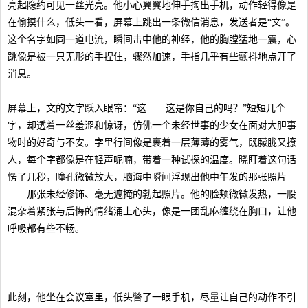
亮起隐约可见一丝光亮。他小心翼翼地伸手掏出手机，动作轻得像是
在偷摸什么，低头一看，屏幕上跳出一条微信消息，发送者是“文”。
这个名字如同一道电流，瞬间击中他的神经，他的胸膛猛地一震，心
跳像是被一只无形的手捏住，骤然加速，手指几乎有些颤抖地点开了
消息。
屏幕上，文的文字跃入眼帘：“这……这是你自己的吗？”短短几个
字，却透着一丝羞涩和惊讶，仿佛一个未经世事的少女在面对大胆事
物时的好奇与不安。字里行间像是裹着一层薄薄的雾气，既朦胧又撩
人，每个字都像是在轻声呢喃，带着一种试探的温度。晓盯着这句话
愣了几秒，瞳孔微微放大，脑海中瞬间浮现出他中午发的那张照片
——那张未经修饰、毫无遮掩的勃起照片。他的脸颊微微发热，一股
混杂着紧张与后悔的情绪涌上心头，像是一团乱麻缠绕在胸口，让他
呼吸都有些不畅。
此刻，他坐在会议室里，低头瞥了一眼手机，尽量让自己的动作不引