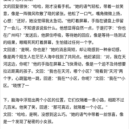
文的回复很快：“哈哈，刚才没看手机。”她的语气轻松，带着一丝笑
意，像是一阵微风吹散了晓的紧张。他松了一口气，嘴角微微上扬，
心想：“还好，她没觉得我太急切。”他盯着屏幕，手指在键盘上停留
了一会儿，不知道该说些什么。他想显得自然一点，于是打字：“你也
在广州吗？”发送后，他屏住呼吸，等待她的回应，像是等待一场测试
的结果，眼睛死死盯着屏幕，生怕错过任何一个字。
文回道：“是啊，你也是？”她的消息简短，却让晓感到一种亲切感，
像是两个陌生人在茫茫人海中找到了共同点。他赶紧回：“对，我在天
河这边，你呢？”他的手指在屏幕上飞快滑动，像是一个迫不及待想要
拉近距离的孩子。文回：“我也在天河，哪个小区？”晓看到“天河”两
个字，心跳猛地一跳，回道：“我在**小区，你呢？”文回：“我在**小
区。”晓愣了一
下，脑海中浮现出两个小区的位置，它们仅隔着一条小路，相距不过
几百米。他笑了笑，回道：“那可真近，就隔着一个小区。”
文回：“哈哈，是啊，没想到这么巧。”她的语气中带着一丝惊喜，像
是一个发现了秘密的小女孩。