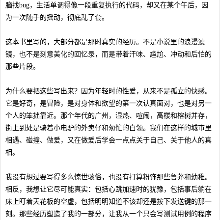
脑找bug，生活单调得像一段重复执行的代码，却又在某个午后，因
为一次随手的摇动，彻底乱了套。
这本书里写的，大部分都是那时真实的经历。不是小说里的浪漫滤
镜，也不是刻意美化的回忆录，而是带着汗味、尴尬、冲动和后怕的
那些片段。
为什么要把这些写出来？因为年轻时的性爱，从来不是孤立的快感。
它是好奇，是冒险，是对身体和欲望的第一次认真面对，也是对另一
个人的笨拙靠近。那个年代的广州，湿热、喧闹，高楼和榕树并存，
街上到处是骑着小电驴的外卖仔和匆忙的白领。我们在这样的城市里
相遇、碰撞、做爱，又在做爱后学会一点点关于自己、关于他人的真
相。
我没有想过要写得多么惊世骇俗，也没有打算粉饰那些鲁莽和幼稚。
相反，我想让它尽可能真实：包括心跳加速时的犹豫，包括事后躺在
床上盯着天花板的空虚，包括明明知道不该却还是按下发送键的那一
刻。那些经历塑造了我的一部分，让我从一个只会写测试用例的程序