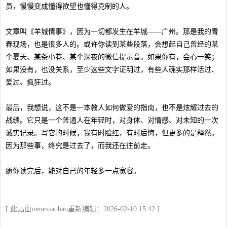
员，慢慢变成懂得欲望也懂得克制的人。
文章叫《羊城情事》，因为一切都发生在羊城——广州。那是我的青
春现场，也是很多人的。或许你读到某些段落，会想起自己曾经的某
个夏天、某条小巷、某个深夜的微信提示音。如果你有，会心一笑；
如果没有，也没关系，至少这些文字证明过，有些人确实那样活过、
爱过、疯狂过。
最后，我想说，这不是一本教人如何做爱的指南，也不是炫耀过去的
战绩。它只是一个普通人在年轻时，对身体、对情感、对未知的一次
诚实记录。写它的时候，我有时脸红，有时后悔，但更多的是释然。
因为那些事，终究是过去了，而我还在往前走。
愿你读完后，能对自己的年轻多一点宽容。
[ 此贴由irenexiaobao重新编辑：2026-02-10 15:42 ]