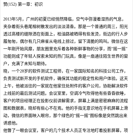
赞(152) 第一章：初识
2013年5月，广州的初夏已经悄然降临，空气中弥漫着湿热的气息，
夹杂着街头巷尾榕树散发出的淡淡清香。那是一个普通的周三，阳光
透过高楼的缝隙洒在街面上，柏油路被晒得有些发烫，街边的行人步
履匆匆，偶尔有几只麻雀从电线上掠过，留下清脆的鸣叫。微信在这
一年刚开始风靡，朋友圈里充斥着各种新鲜事物的分享，而“摇一摇”
功能则成了年轻人探索未知的热门玩具，像是一扇通往陌生世界的窗
户，充满了未知与期待。
晓，一个28岁的软件测试工程师，在一家国际知名的科技公司工作，
负责测试新开发的手机软件，确保其功能的稳定性和用户体验。这天
上午，他被派往的一家就在他家住处附件的客户公司，协助解决软件
上线前的最后测试问题。会议室里，空调冷气吹得他有些昏昏欲睡，
客户的项目经理正在投影仪前讲解需求，屏幕上满是密密麻麻的流程
图和数据表，晓却有些心不在焉。他的手指无意识地在手机屏幕上滑
动，微信的界面映入眼帘，那个绿色的“摇一摇”图标像是突然跳出来
诱惑他。
他瞥了一眼会议室，客户的几个技术人员正专注地盯着投影屏幕，项