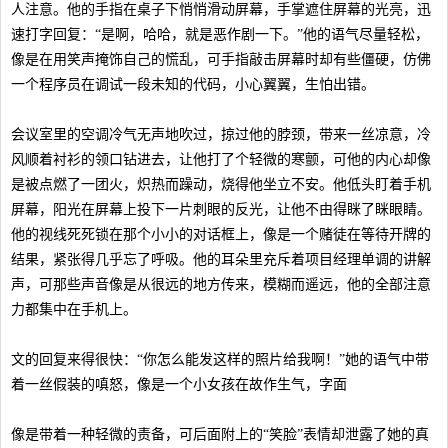
人注意。他的手指在桌子下悄悄滑动屏幕，手掌遮住屏幕的光亮，迅
速打字回复：“是啊，哈哈，就是恶作剧一下。”他的语气尽量轻松，
像是在用笑声掩饰自己的慌乱，可手指敲击屏幕时却有些僵硬，仿佛
一个程序员在调试一段未知的代码，小心翼翼，生怕出错。
会议室里的空调冷气无声地吹过，掠过他的脖颈，带来一丝凉意，冷
风顺着衬衫的领口钻进去，让他打了个轻微的寒颤，可他的内心却像
是被点燃了一团火，炽热而躁动，烧得他坐立不安。他低头盯着手机
屏幕，阳光在屏幕上投下一片刺眼的反光，让他不由得眯了眯眼睛。
他的视线死死锁在那个小小的对话框上，像是一个赌徒在等待开牌的
结果，紧张得几乎忘了呼吸。他的耳朵里充斥着项目经理单调的讲解
声，可那些声音像是从很远的地方传来，模糊而遥远，他的全部注意
力都集中在手机上。
文的回复来得很快：“你怎么能发这样的照片给我啊！”她的语气中带
着一丝假装的嗔怒，像是一个小女孩在故作生气，字面
像是带着一种轻微的责备，可后面附上的“笑脸”表情却泄露了她的真