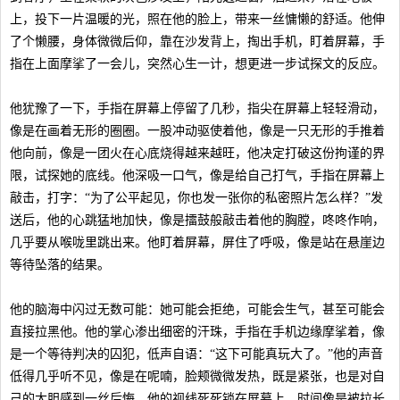
上，投下一片温暖的光，照在他的脸上，带来一丝慵懒的舒适。他伸
了个懒腰，身体微微后仰，靠在沙发背上，掏出手机，盯着屏幕，手
指在上面摩挲了一会儿，突然心生一计，想更进一步试探文的反应。
他犹豫了一下，手指在屏幕上停留了几秒，指尖在屏幕上轻轻滑动，
像是在画着无形的圈圈。一股冲动驱使着他，像是一只无形的手推着
他向前，像是一团火在心底烧得越来越旺，他决定打破这份拘谨的界
限，试探她的底线。他深吸一口气，像是给自己打气，手指在屏幕上
敲击，打字：“为了公平起见，你也发一张你的私密照片怎么样？”发
送后，他的心跳猛地加快，像是擂鼓般敲击着他的胸膛，咚咚作响，
几乎要从喉咙里跳出来。他盯着屏幕，屏住了呼吸，像是站在悬崖边
等待坠落的结果。
他的脑海中闪过无数可能：她可能会拒绝，可能会生气，甚至可能会
直接拉黑他。他的掌心渗出细密的汗珠，手指在手机边缘摩挲着，像
是一个等待判决的囚犯，低声自语：“这下可能真玩大了。”他的声音
低得几乎听不见，像是在呢喃，脸颊微微发热，既是紧张，也是对自
己的大胆感到一丝后悔。他的视线死死锁在屏幕上，时间像是被拉长