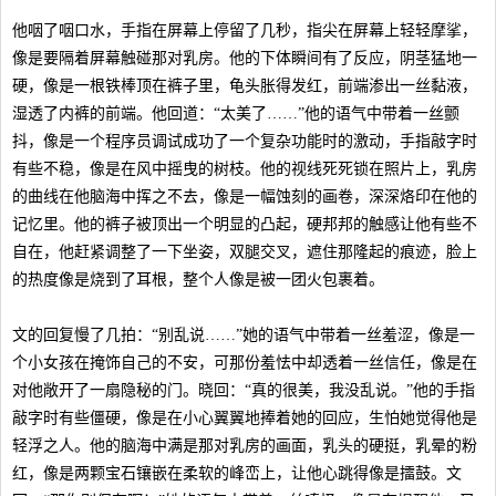
他咽了咽口水，手指在屏幕上停留了几秒，指尖在屏幕上轻轻摩挲，
像是要隔着屏幕触碰那对乳房。他的下体瞬间有了反应，阴茎猛地一
硬，像是一根铁棒顶在裤子里，龟头胀得发红，前端渗出一丝黏液，
湿透了内裤的前端。他回道：“太美了……”他的语气中带着一丝颤
抖，像是一个程序员调试成功了一个复杂功能时的激动，手指敲字时
有些不稳，像是在风中摇曳的树枝。他的视线死死锁在照片上，乳房
的曲线在他脑海中挥之不去，像是一幅蚀刻的画卷，深深烙印在他的
记忆里。他的裤子被顶出一个明显的凸起，硬邦邦的触感让他有些不
自在，他赶紧调整了一下坐姿，双腿交叉，遮住那隆起的痕迹，脸上
的热度像是烧到了耳根，整个人像是被一团火包裹着。
文的回复慢了几拍：“别乱说……”她的语气中带着一丝羞涩，像是一
个小女孩在掩饰自己的不安，可那份羞怯中却透着一丝信任，像是在
对他敞开了一扇隐秘的门。晓回：“真的很美，我没乱说。”他的手指
敲字时有些僵硬，像是在小心翼翼地捧着她的回应，生怕她觉得他是
轻浮之人。他的脑海中满是那对乳房的画面，乳头的硬挺，乳晕的粉
红，像是两颗宝石镶嵌在柔软的峰峦上，让他心跳得像是擂鼓。文