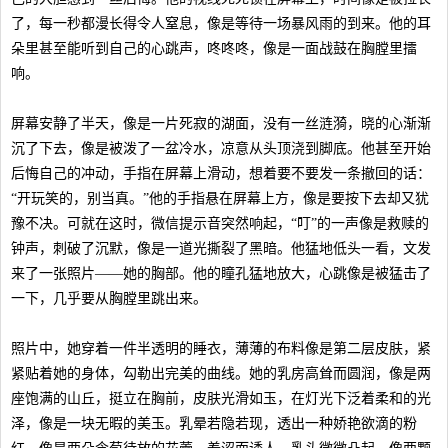
了，每一秒都漫长得令人窒息，像是等待一场暴风雨的到来。他的耳
朵里甚至能听到自己的心跳声，咚咚咚，像是一面战鼓在胸膛里擂
响。
屏幕安静了半天，像是一片死寂的湖面，没有一丝涟漪，晓的心渐渐
沉了下去，像是被泼了一盆冷水，凉意从头顶浇到脚底。他甚至开始
后悔自己的冲动，手指在屏幕上滑动，想着要不要发一条撤回的话：
“开玩笑的，别当真。”他的手指悬在屏幕上方，像是要按下去却又犹
豫不决。可就在这时，微信提示音突然响起，“叮”的一声像是救赎的
钟声，刺破了沉默，像是一道光撕裂了黑暗。他猛地低头一看，文发
来了一张照片——她的胸部。他的瞳孔猛地放大，心跳像是被猛击了
一下，几乎要从胸膛里跳出来。
照片中，她穿着一件半透明的睡衣，薄薄的布料像是第二层皮肤，紧
紧贴着她的身体，勾勒出完美的曲线。她的乳房高耸而圆润，像是两
座饱满的山丘，挺立在胸前，皮肤光滑如玉，在灯光下泛着柔和的光
泽，像是一块无暇的美玉。乳晕若隐若现，透出一种娇艳欲滴的粉