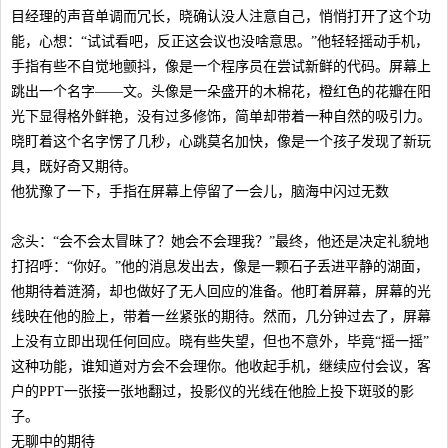
目经理的声音单调而冗长，晓确认没人注意自己，悄悄打开了这个功
能，心想：“试试看吧，反正这会议也没啥意思。”他轻轻摇动手机，
手指有些不自觉地颤抖，像是一个程序员在尝试新鲜的代码。屏幕上
跳出一个名字——文。头像是一朵盛开的木棉花，橙红色的花瓣在阳
光下显得格外鲜艳，没有过多修饰，简单却带着一种自然的吸引力。
晓盯着这个名字愣了几秒，心跳莫名加快，像是一个孩子发现了新玩
具，既好奇又期待。
他犹豫了一下，手指在屏幕上停留了一会儿，脑海中闪过无数
念头：“会不会太冒昧了？她会不会理我？”最终，他还是决定礼貌地
打招呼：“你好。”他的消息发出去，像是一颗石子丢进平静的湖面，
他期待着涟漪，却也做好了无人回应的准备。他盯着屏幕，屏幕的光
线映在他的脸上，带着一丝紧张的期待。然而，几分钟过去了，屏幕
上没有立即出现任何回应。晓有些失望，但也不意外，毕竟“摇一摇”
这种功能，谁知道对方会不会理你。他收起手机，继续应付会议，客
户的PPT一张接一张地翻过，投影仪的光线在他脸上投下斑驳的影
子。
无聊中的期待