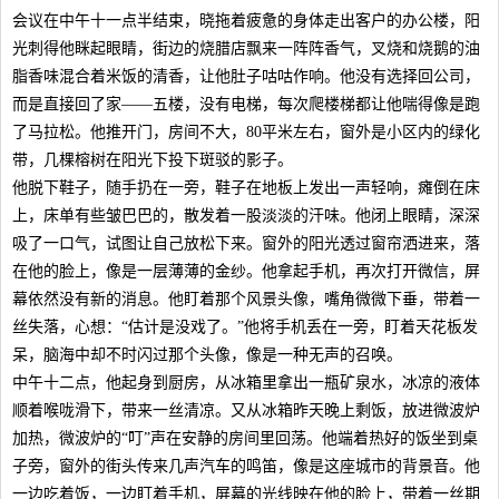
会议在中午十一点半结束，晓拖着疲惫的身体走出客户的办公楼，阳
光刺得他眯起眼睛，街边的烧腊店飘来一阵阵香气，叉烧和烧鹅的油
脂香味混合着米饭的清香，让他肚子咕咕作响。他没有选择回公司，
而是直接回了家——五楼，没有电梯，每次爬楼梯都让他喘得像是跑
了马拉松。他推开门，房间不大，80平米左右，窗外是小区内的绿化
带，几棵榕树在阳光下投下斑驳的影子。
他脱下鞋子，随手扔在一旁，鞋子在地板上发出一声轻响，瘫倒在床
上，床单有些皱巴巴的，散发着一股淡淡的汗味。他闭上眼睛，深深
吸了一口气，试图让自己放松下来。窗外的阳光透过窗帘洒进来，落
在他的脸上，像是一层薄薄的金纱。他拿起手机，再次打开微信，屏
幕依然没有新的消息。他盯着那个风景头像，嘴角微微下垂，带着一
丝失落，心想：“估计是没戏了。”他将手机丢在一旁，盯着天花板发
呆，脑海中却不时闪过那个头像，像是一种无声的召唤。
中午十二点，他起身到厨房，从冰箱里拿出一瓶矿泉水，冰凉的液体
顺着喉咙滑下，带来一丝清凉。又从冰箱昨天晚上剩饭，放进微波炉
加热，微波炉的“叮”声在安静的房间里回荡。他端着热好的饭坐到桌
子旁，窗外的街头传来几声汽车的鸣笛，像是这座城市的背景音。他
一边吃着饭，一边盯着手机，屏幕的光线映在他的脸上，带着一丝期