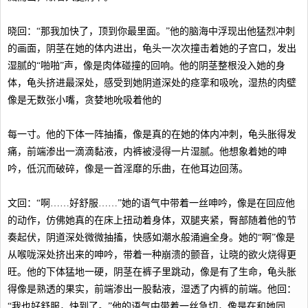
晓回：“那我加快了，顶到你最里面。”他的脑海中浮现出他猛烈冲刺
的画面，阴茎在她的体内进出，龟头一次次撞击着她的子宫口，发出
湿腻的“啪啪”声，像是肉体碰撞的回响。他的阴茎整根没入她的身
体，龟头挤进最深处，感受到她阴道深处的痉挛和吸吮，湿热的肉壁
像是无数张小嘴，贪婪地吮吸着他的
每一寸。他的下体一阵抽搐，像是真的在她的体内冲刺，龟头胀得发
痛，前端渗出一滴滴黏液，内裤被浸得一片湿腻。他想象着她的呻
吟，低沉而破碎，像是一首淫靡的乐曲，在他耳边回荡。
文回：“啊……好舒服……”她的语气中带着一丝呻吟，像是在回应他
的动作，仿佛她真的在床上扭动着身体，双腿夹紧，臀部随着他的节
奏起伏，阴道深处微微抽搐，快感如潮水般涌遍全身。她的“啊”像是
从喉咙深处挤出来的呻吟，带着一种崩溃的颤音，让晓的欲火烧得更
旺。他的下体猛地一硬，阴茎在裤子里跳动，像是有了生命，龟头胀
得像是熟透的果实，前端渗出一股黏液，湿透了内裤的前端。他回：
“我也好舒服，快到了。”他的语气中带着一丝急切，像是在和她同