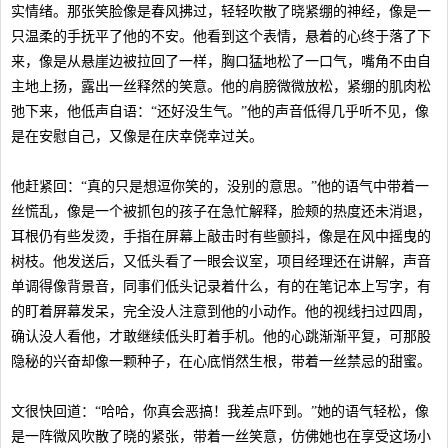
实情绪。那张笑脸像是春风拂过，轻轻吹散了晓紧绷的神经，像是一
只温柔的手抚平了他的不安。他看到这个表情，悬着的心终于落了下
来，像是从悬崖边被拉回了一样，胸口猛地松了一口气，嘴角不由自
主地上扬，露出一丝释然的笑意。他的肩膀微微放松，紧绷的肌肉松
弛下来，他低声自语：“还好没生气。”他的声音低得几乎听不见，像
是在安慰自己，又像是在庆幸侥幸过关。
他赶紧回：“真的只是想逗你笑的，没别的意思。”他的语气中带着一
丝慌乱，像是一个被抓包的孩子在急忙解释，脸颊的热度还未消退，
耳根仍有些发烫，手指在屏幕上敲击时有些颤抖，像是在风中摇曳的
树枝。他发送后，又低头看了一眼会议室，项目经理还在讲解，声音
单调得像背景音，同事们低头记录着什么，有的在笔记本上写字，有
的盯着屏幕发呆，完全没人注意到他的小动作。他的视线扫过四周，
确认没人看他，才敢继续低头盯着手机。他的心跳渐渐平复，可那股
隐秘的兴奋却像一颗种子，在心底悄然生根，带着一丝禁忌的甜蜜。
文很快回道：“哈哈，你真会恶搞！我差点吓到。”她的语气轻松，像
是一阵微风吹散了晓的紧张，带着一丝笑意，仿佛她也在享受这场小