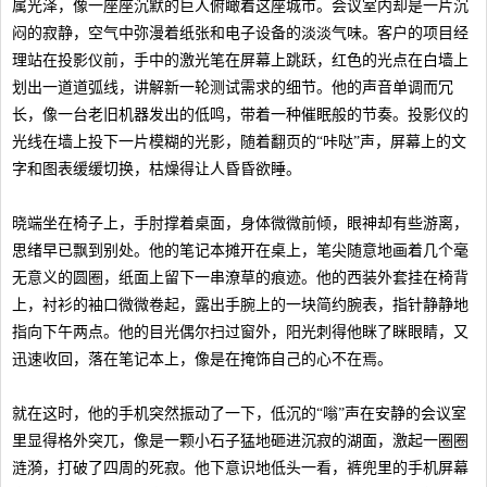
属光泽，像一座座沉默的巨人俯瞰着这座城市。会议室内却是一片沉
闷的寂静，空气中弥漫着纸张和电子设备的淡淡气味。客户的项目经
理站在投影仪前，手中的激光笔在屏幕上跳跃，红色的光点在白墙上
划出一道道弧线，讲解新一轮测试需求的细节。他的声音单调而冗
长，像一台老旧机器发出的低鸣，带着一种催眠般的节奏。投影仪的
光线在墙上投下一片模糊的光影，随着翻页的“咔哒”声，屏幕上的文
字和图表缓缓切换，枯燥得让人昏昏欲睡。
晓端坐在椅子上，手肘撑着桌面，身体微微前倾，眼神却有些游离，
思绪早已飘到别处。他的笔记本摊开在桌上，笔尖随意地画着几个毫
无意义的圆圈，纸面上留下一串潦草的痕迹。他的西装外套挂在椅背
上，衬衫的袖口微微卷起，露出手腕上的一块简约腕表，指针静静地
指向下午两点。他的目光偶尔扫过窗外，阳光刺得他眯了眯眼睛，又
迅速收回，落在笔记本上，像是在掩饰自己的心不在焉。
就在这时，他的手机突然振动了一下，低沉的“嗡”声在安静的会议室
里显得格外突兀，像是一颗小石子猛地砸进沉寂的湖面，激起一圈圈
涟漪，打破了四周的死寂。他下意识地低头一看，裤兜里的手机屏幕