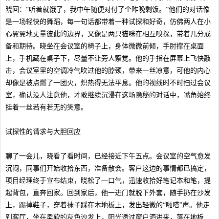
晓回：“听着就饿了，我中午随便对付了个昨晚剩饭。”他们的对话像
是一场轻快的舞蹈，每一句话都带着一种试探和好奇，仿佛两人在小
心翼翼地丈量彼此的边界，又像是两只猫咪在相互嗅探，带着几分戒
备和期待。晓坐在会议室的椅子上，身体微微前倾，手肘撑在桌面
上，手机藏在桌子下，尽量不让旁人察觉。他的手指在屏幕上飞快敲
击，会议室里的空调冷气吹过他的脖颈，带来一丝凉意，可他的内心
却像是被点燃了一团火，炽热得无法平息。他的视线时不时扫过会议
室，确认没人注意他，才敢继续沉浸在这场隐秘的对话中，嘴角始终
挂着一丝若有若无的笑意。
试探性的请求与大胆回应
聊了一会儿，晓看了看时间，已经接近下午五点。会议室的空气愈发
沉闷，同事们开始收拾东西，准备散会。客户这边的事情都已搞定，
项目经理终于宣布结束，晓松了一口气，迅速收拾好笔记本和笔，提
起背包，直奔回家。回到家后，他一进门就脱下外套，随手扔在沙发
上，踢掉鞋子，穿着袜子踩在木地板上，发出轻微的“啪嗒”声。他走
到客厅，坐在柔软的灰色沙发上，阳光透过窗户洒进来，落在地板