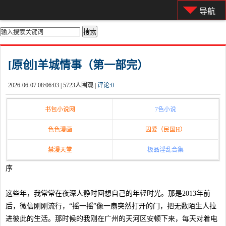
导航
你的位置：
首页
>
都市激情
[原创]羊城情事（第一部完）
2026-06-07 08:06:03 |
5723人围观 |
评论:
0
书包小说网
7色小说
色色漫画
囚爱（民国H）
禁漫天堂
极品淫乱合集
序
这些年，我常常在夜深人静时回想自己的年轻时光。那是2013年前
后，微信刚刚流行，“摇一摇”像一扇突然打开的门，把无数陌生人拉
进彼此的生活。那时候的我刚在广州的天河区安顿下来，每天对着电