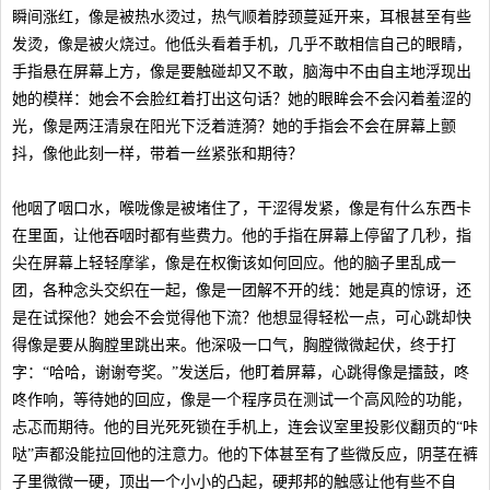
瞬间涨红，像是被热水烫过，热气顺着脖颈蔓延开来，耳根甚至有些
发烫，像是被火烧过。他低头看着手机，几乎不敢相信自己的眼睛，
手指悬在屏幕上方，像是要触碰却又不敢，脑海中不由自主地浮现出
她的模样：她会不会脸红着打出这句话？她的眼眸会不会闪着羞涩的
光，像是两汪清泉在阳光下泛着涟漪？她的手指会不会在屏幕上颤
抖，像他此刻一样，带着一丝紧张和期待？
他咽了咽口水，喉咙像是被堵住了，干涩得发紧，像是有什么东西卡
在里面，让他吞咽时都有些费力。他的手指在屏幕上停留了几秒，指
尖在屏幕上轻轻摩挲，像是在权衡该如何回应。他的脑子里乱成一
团，各种念头交织在一起，像是一团解不开的线：她是真的惊讶，还
是在试探他？她会不会觉得他下流？他想显得轻松一点，可心跳却快
得像是要从胸膛里跳出来。他深吸一口气，胸膛微微起伏，终于打
字：“哈哈，谢谢夸奖。”发送后，他盯着屏幕，心跳得像是擂鼓，咚
咚作响，等待她的回应，像是一个程序员在测试一个高风险的功能，
忐忑而期待。他的目光死死锁在手机上，连会议室里投影仪翻页的“咔
哒”声都没能拉回他的注意力。他的下体甚至有了些微反应，阴茎在裤
子里微微一硬，顶出一个小小的凸起，硬邦邦的触感让他有些不自