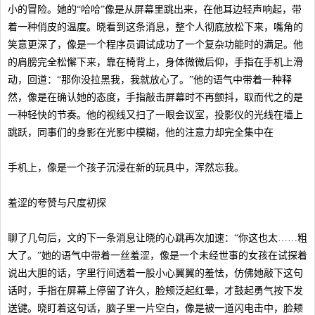
小的冒险。她的“哈哈”像是从屏幕里跳出来，在他耳边轻声响起，带
着一种俏皮的温度。晓看到这条消息，整个人彻底放松下来，嘴角的
笑意更深了，像是一个程序员调试成功了一个复杂功能时的满足。他
的肩膀完全松懈下来，靠在椅背上，身体微微后仰，手指在手机上滑
动，回道：“那你没拉黑我，我就放心了。”他的语气中带着一种释
然，像是在确认她的态度，手指敲击屏幕时不再颤抖，取而代之的是
一种轻快的节奏。他的视线又扫了一眼会议室，投影仪的光线在墙上
跳跃，同事们的身影在光影中模糊，他的注意力却完全集中在
手机上，像是一个孩子沉浸在新的玩具中，浑然忘我。
羞涩的夸赞与尺度初探
聊了几句后，文的下一条消息让晓的心跳再次加速：“你这也太……粗
大了。”她的语气中带着一丝羞涩，像是一个未经世事的女孩在试探着
说出大胆的话，字里行间透着一股小心翼翼的羞怯，仿佛她敲下这句
话时，手指在屏幕上停留了许久，脸颊泛起红晕，才鼓起勇气按下发
送键。晓盯着这句话，脑子里一片空白，像是被一道闪电击中，脸颊